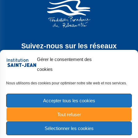
Suivez-nous sur les réseaux
sociaux
Gérer le consentement des
cookies
Nous utilisons des cookies pour optimiser notre site web et nos services.
Accepter tous les cookies
Copyright 2024 |
Mentions légales
|
Tout refuser
Politique de confidentialité
|
Politique des cookies
|
Réalisation :
Studio Cré&lia
&
La Dame du Web
Sélectionner les cookies