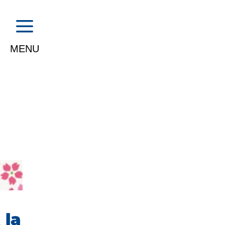
a
 la