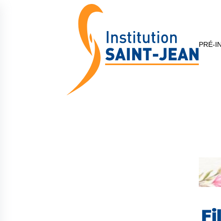
PRÉ-I
Fi