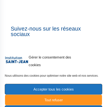
Suivez-nous sur les réseaux
sociaux
Gérer le consentement des
cookies
Copyright 2024 |
Mentions légales
|
Nous utilisons des cookies pour optimiser notre site web et nos services.
Politique de confidentialité
|
Accepter tous les cookies
Politique des cookies
| Réalisation :
Studio Cré&lia
&
La Dame du Web
Tout refuser