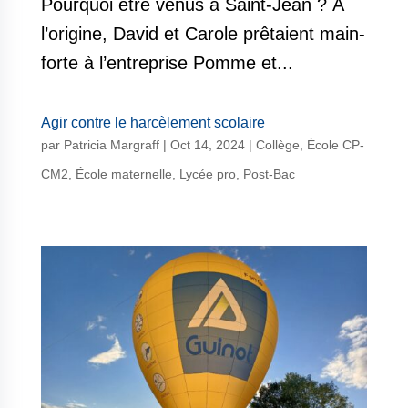
Pourquoi être venus à Saint-Jean ? À
l’origine, David et Carole prêtaient main-
forte à l’entreprise Pomme et...
Agir contre le harcèlement scolaire
par
Patricia Margraff
|
Oct 14, 2024
|
Collège
,
École CP-
CM2
,
École maternelle
,
Lycée pro
,
Post-Bac